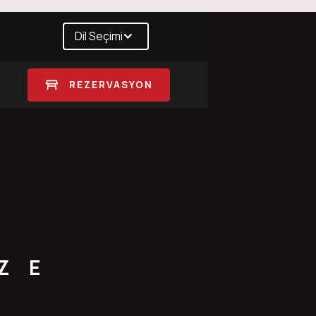
Dil Seçimi
REZERVASYON
ZE