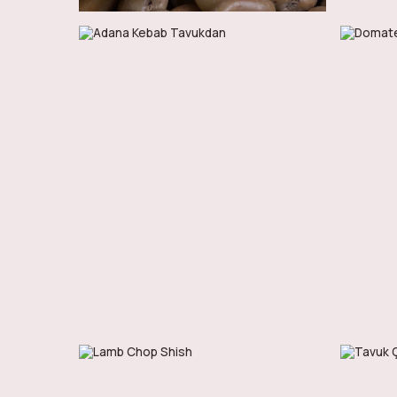
90
AED