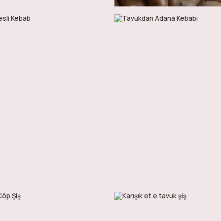
90
90
AED
AED