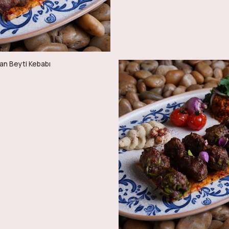
100
90
AED
AED
90
112
AED
AED