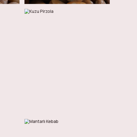
135
AED