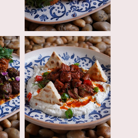
100
AED
100
AED