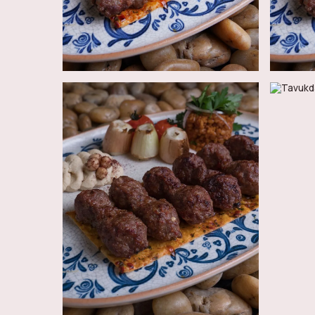
100
AED
100
AED