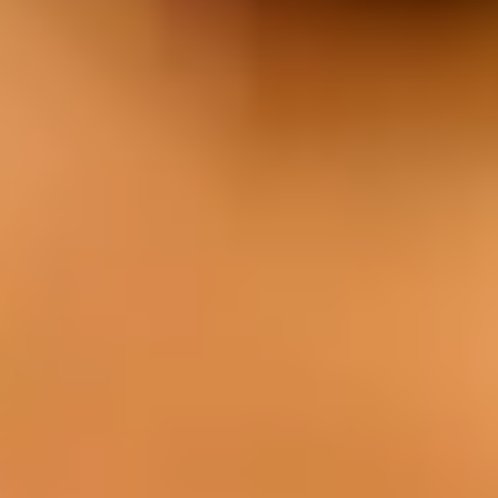
EAT
Our cuisine is characterized by the use of
fresh local produce, quality meat from our
own farm, and a unique style of cooking.
Menu