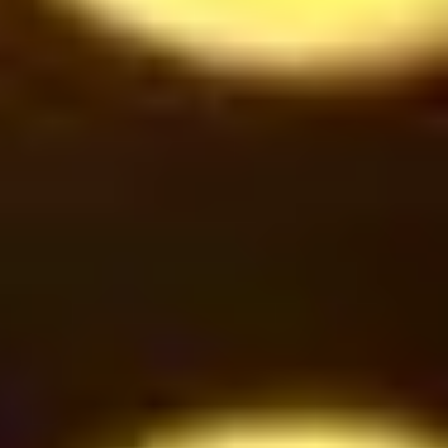
42
$
Oreo Milkshake
42
$