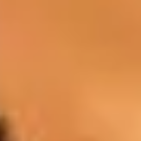
BAR
You can discover wines, cocktails, and
spirits in the pleasant atmosphere of our
lounge bars.
Drinks