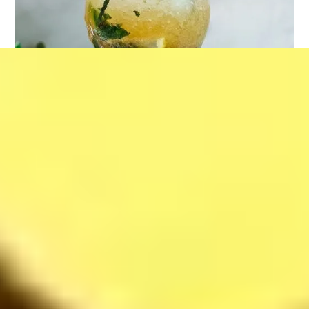
Mojito Strawberry
37
$
Cinnamon under Smoke