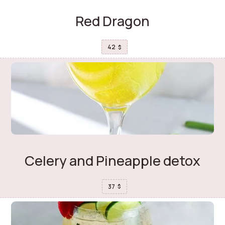
Red Dragon
42
$
Celery and Pineapple detox
37
$