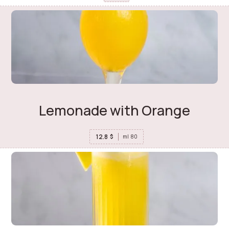
Lemonade with Orange
12.8
$
ml
80