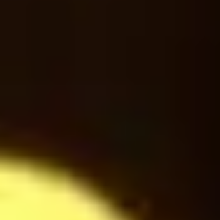
Americano
24
$
Latte Macchiato
24
$