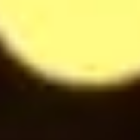
Cappuccino
28
$