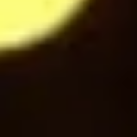
28
$
Mochaccino
28
$