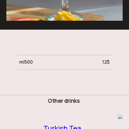
ml
500
12
$
Other drinks