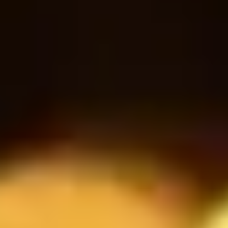
Sparkling water
30
18
$
$
Bottle
RESERVATION
Book a table
نموذج الحجز
الاسم