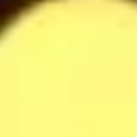
Raffaella Milkshake
42
$
Softdrinks
14
$