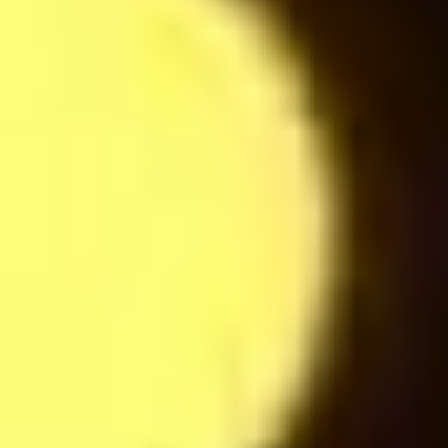
Espresso
24
$
Hot Chocolate