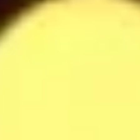
Oreo Milkshake
42
$
Raffaella Milkshake
42
$