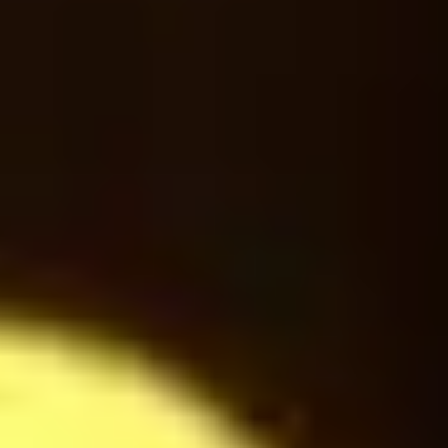
Cappuccino
28
$
Americano
24
$