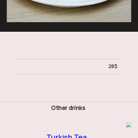
28
$
Other drinks