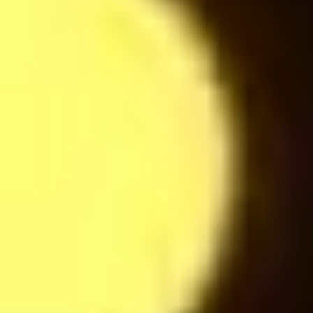
Latte Macchiato
24
$
Espresso