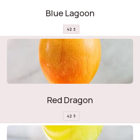
Blue Lagoon
42
$
Red Dragon
42
$