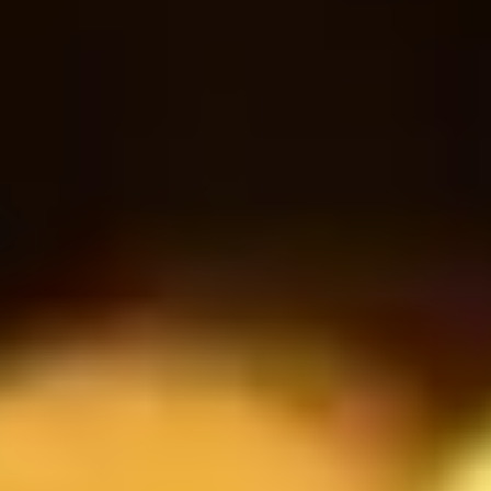
Sparkling water
30
18
$
$
Bottle
RESERVATION
Book a table
نموذج الحجز
الاسم