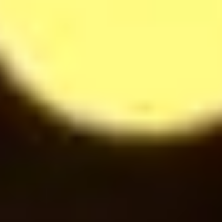
Softdrinks
14
$