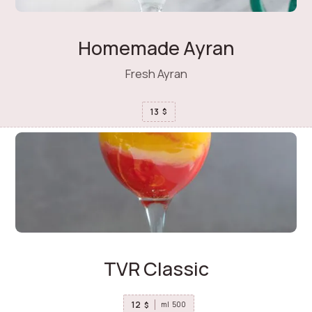
Homemade Ayran
Fresh Ayran
13
$
TVR Classic
12
$
ml
500