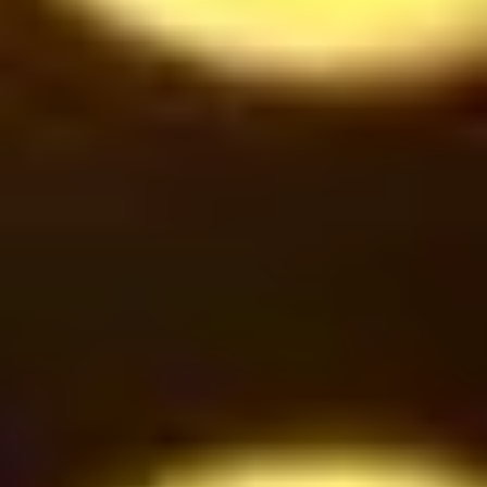
37
$
Cinnamon under Smoke
42
$