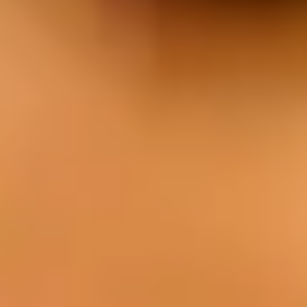
EAT
Our cuisine is characterized by the use of
fresh local produce, quality meat from our
own farm, and a unique style of cooking.
Menu