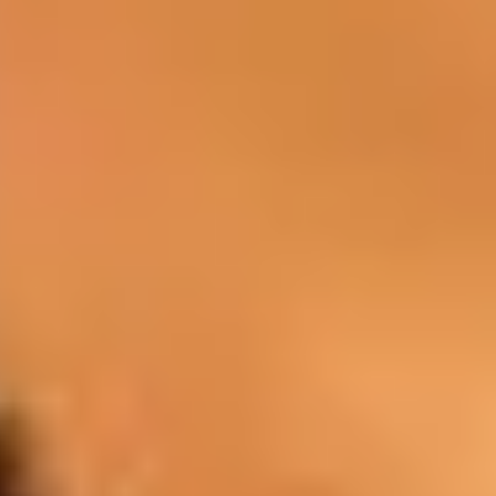
BAR
You can discover wines, cocktails, and
spirits in the pleasant atmosphere of our
lounge bars.
Drinks