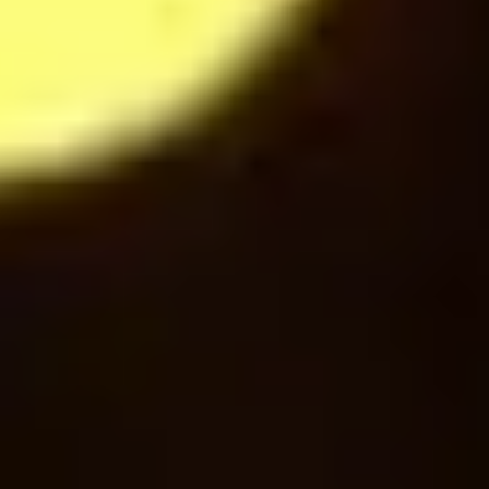
24
$
Hot Chocolate
28
$