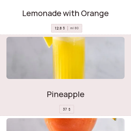
Lemonade with Orange
12.8
$
ml
80
Pineapple
37
$